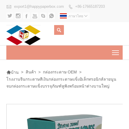

export1@happypaperbox.com
+86-17665187203







ภาษาไทย


Togg

>
สินค้า
>
กล่องกระดาษ OEM
>
บ้าน
โรงงานจีนกระดาษสีเงินกล่องกระดาษแข็งอิเล็กทรอนิกส์ลายนูน
จบกล่องกระดาษแข็งบรรจุภัณฑ์หูฟังพร้อมหน้าต่างบานใหญ่