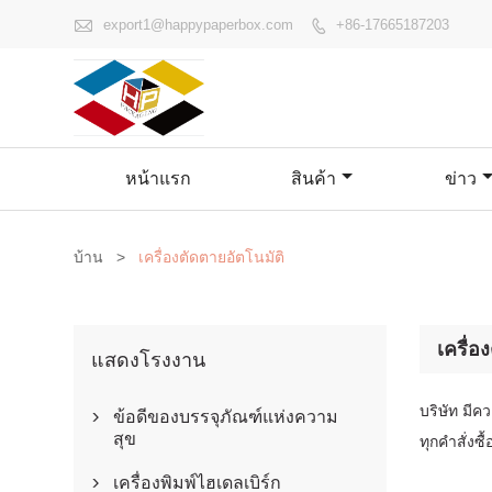

export1@happypaperbox.com
+86-17665187203

หน้าแรก
สินค้า
ข่าว
บ้าน
>
เครื่องตัดตายอัตโนมัติ
เครื่อ
แสดงโรงงาน
บริษัท มีค
ข้อดีของบรรจุภัณฑ์แห่งความ

สุข
ทุกคำสั่งซื้
เครื่องพิมพ์ไฮเดลเบิร์ก
