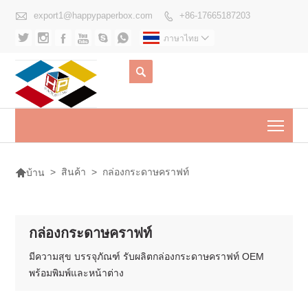

export1@happypaperbox.com
+86-17665187203







ภาษาไทย


Togg

>
สินค้า
>
กล่องกระดาษคราฟท์
บ้าน
กล่องกระดาษคราฟท์
มีความสุข บรรจุภัณฑ์ รับผลิตกล่องกระดาษคราฟท์ OEM
พร้อมพิมพ์และหน้าต่าง