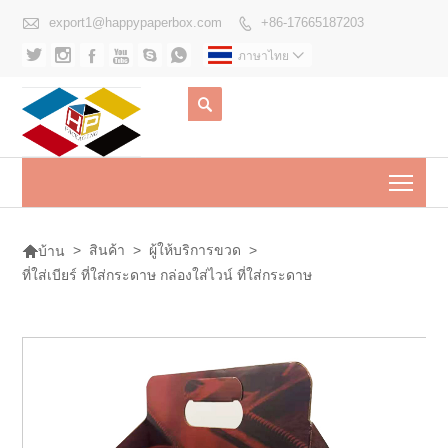

export1@happypaperbox.com
+86-17665187203







ภาษาไทย


Togg

>
สินค้า
>
ผู้ให้บริการขวด
>
บ้าน
ที่ใส่เบียร์ ที่ใส่กระดาษ กล่องใส่ไวน์ ที่ใส่กระดาษ